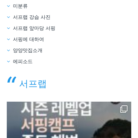
미분류
서프랩 강습 사진
서프랩 앞마당 서핑
서핑에 대하여
양양맛집소개
에피소드
서프랩