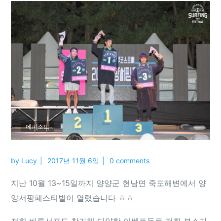
에피소드
by
Lucy
2017년 11월 6일
0 comments
지난 10월 13~15일까지 양양군 현남면 죽도해변에서 양
양서핑페스티벌이 열렸습니다 ㅎㅎ