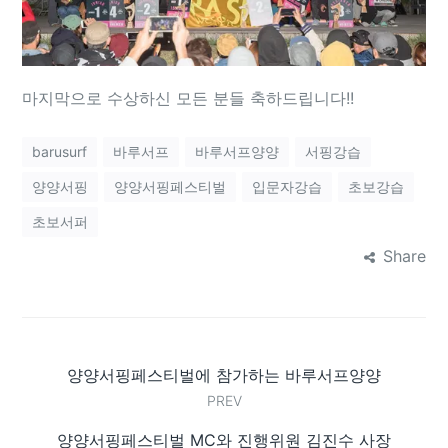
마지막으로 수상하신 모든 분들 축하드립니다!!
barusurf
바루서프
바루서프양양
서핑강습
양양서핑
양양서핑페스티벌
입문자강습
초보강습
초보서퍼
Share
양양서핑페스티벌에 참가하는 바루서프양양
PREV
양양서핑페스티벌 MC와 진행위원 김진수 사장