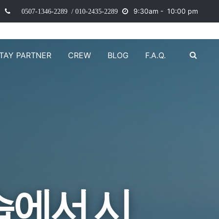
9
:30am - 10:00 pm
0507-1346-2289 / 010-2435-2289
TAY PARTNER
CREW
BLOG
F.A.Q.
습에서 시