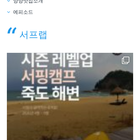
양양맛집소개
에피소드
서프랩