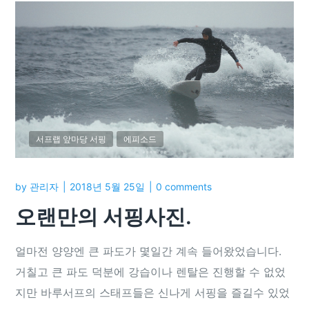
서프랩 앞마당 서핑
에피소드
by
관리자
2018년 5월 25일
0 comments
오랜만의 서핑사진.
얼마전 양양엔 큰 파도가 몇일간 계속 들어왔었습니다.
거칠고 큰 파도 덕분에 강습이나 렌탈은 진행할 수 없었
지만 바루서프의 스태프들은 신나게 서핑을 즐길수 있었