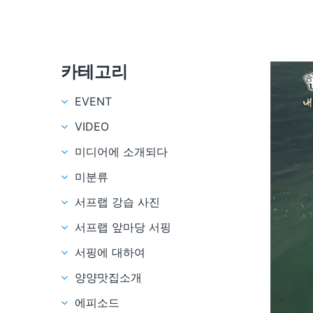
카테고리
EVENT
VIDEO
미디어에 소개되다
미분류
서프랩 강습 사진
서프랩 앞마당 서핑
서핑에 대하여
양양맛집소개
에피소드