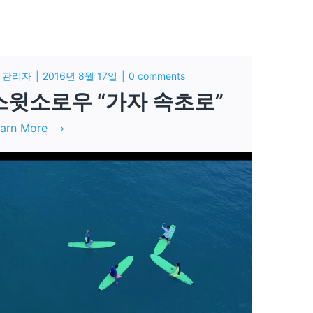
y
관리자
2016년 8월 17일
0 comments
스윗소로우 “가자 속초로”
arn More