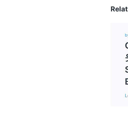
Rela
b
L