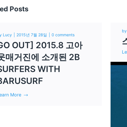
ted Posts
b
y
Lucy
2015년 7월 28일
0 comments
GO OUT] 2015.8 고아
Le
웃매거진에 소개된 2B
SURFERS WITH
BARUSURF
earn More