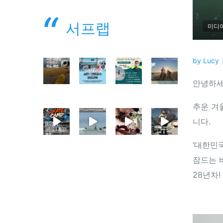
서프랩
미디
by
Lucy
안녕하세
추운 겨
니다.
‘대한민
잠드는 
28년차