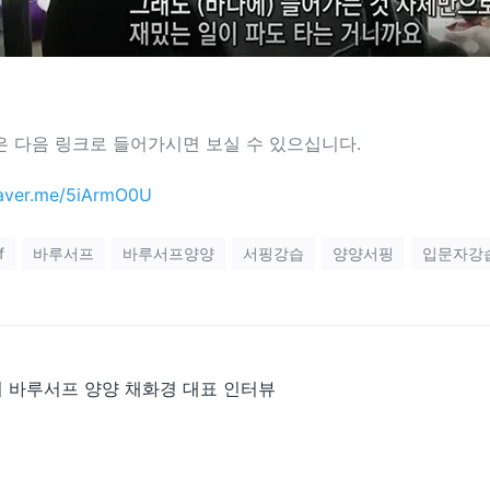
은 다음 링크로 들어가시면 보실 수 있으십니다.
naver.me/5iArmO0U
f
바루서프
바루서프양양
서핑강습
양양서핑
입문자강
 바루서프 양양 채화경 대표 인터뷰