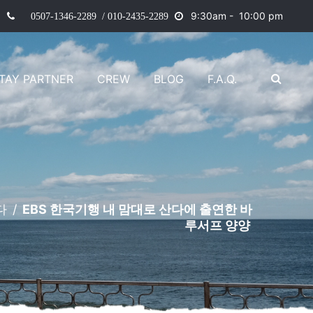
9
:30am - 10:00 pm
0507-1346-2289 / 010-2435-2289
TAY PARTNER
CREW
BLOG
F.A.Q.
다
/
EBS 한국기행 내 맘대로 산다에 출연한 바
루서프 양양