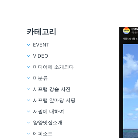
카테고리
EVENT
VIDEO
미디어에 소개되다
미분류
서프랩 강습 사진
서프랩 앞마당 서핑
서핑에 대하여
양양맛집소개
에피소드