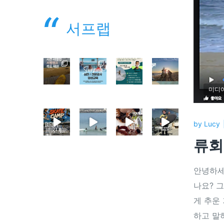
서프랩
미디
by
Lucy
류회
안녕하세
나요? 
게 추운
하고 말