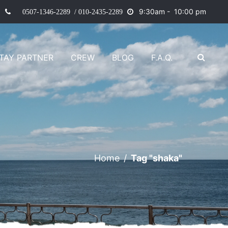
9
:30am - 10:00 pm
0507-1346-2289 / 010-2435-2289
TAY PARTNER
CREW
BLOG
F.A.Q.
Home
/
Tag "shaka"