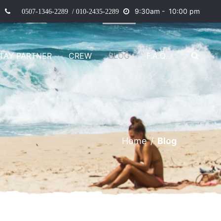
9
:30am - 10:00 pm
0507-1346-2289 / 010-2435-2289
TAY PARTNER
CREW
BLOG
F.A.Q.
Home
/
Blog