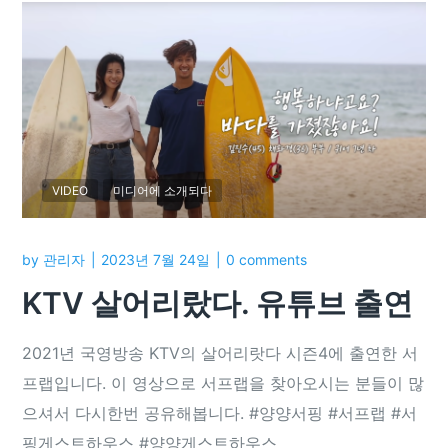
VIDEO
미디어에 소개되다
by
관리자
2023년 7월 24일
0 comments
KTV 살어리랐다. 유튜브 출연
2021년 국영방송 KTV의 살어리랏다 시즌4에 출연한 서
프랩입니다. 이 영상으로 서프랩을 찾아오시는 분들이 많
으셔서 다시한번 공유해봅니다. #양양서핑 #서프랩 #서
핑게스트하우스 #양양게스트하우스