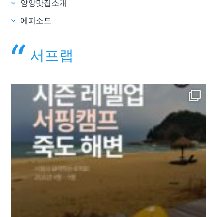
양양맛집소개
에피소드
서프랩