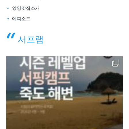
양양맛집소개
에피소드
서프랩