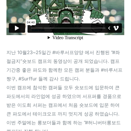
지난 10월23~25일간 ‪#‎바루서프양양‬ 에서 진행된 ”‪#‎좌
절금지‬”숏보드 캠프의 동영상이 공개 되었습니다. 캠프
기간중 좋은 파도와 함께한 모든 캠퍼 분들과 ‪#‎바루서프
짱구‬, ‪#‎Surffur‬ 들께 감사 드립니다.
이번 캠프에 참석한 캠퍼들 모두 숏보드에 입문하여 큰
파도에서의 라인업에 성공 하였으며 서프퍼를 경품으로
받은 이도희 서퍼는 캠프에서 처음 숏보드에 입문 하여
큰 파도에서 테이크오프 까지 멋지게 성공 하였습니다.
이번 주말에는 롱보더들과 함께 하는 ”‪#‎허니버터롱보드