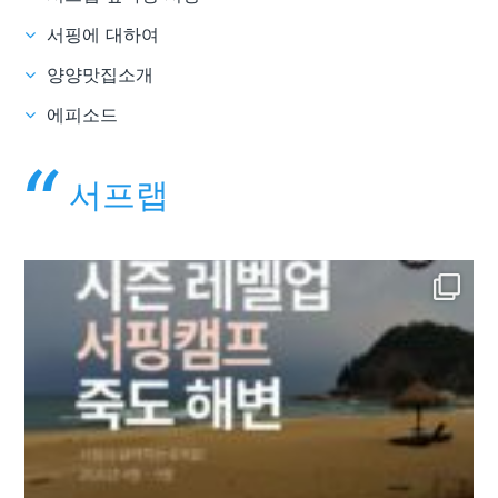
서핑에 대하여
양양맛집소개
에피소드
서프랩