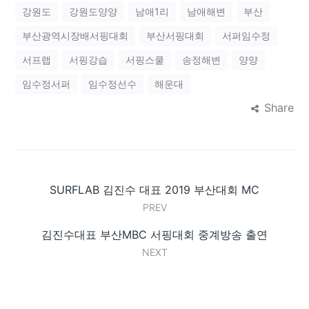
강원도
강원도양양
남애1리
남애해변
부산
부산광역시장배서핑대회
부산서핑대회
서퍼임수정
서프랩
서핑강습
서핑스쿨
송정해변
양양
임수정서퍼
임수정선수
해운대
Share
SURFLAB 김진수 대표 2019 부산대회 MC
PREV
김진수대표 부산MBC 서핑대회 중계방송 출연
NEXT