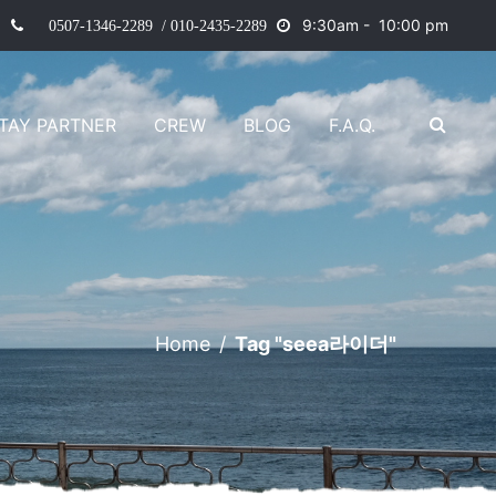
9
:30am - 10:00 pm
0507-1346-2289 / 010-2435-2289
TAY PARTNER
CREW
BLOG
F.A.Q.
Home
/
Tag "seea라이더"