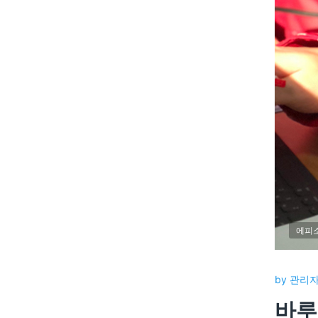
에피
by
관리
바루