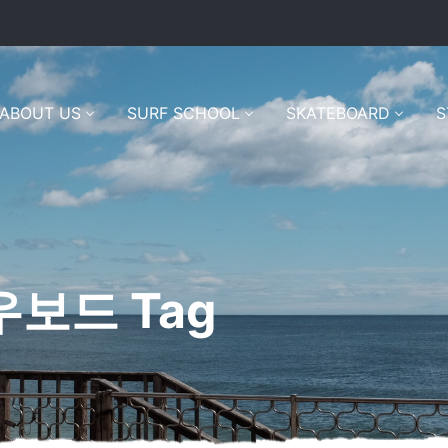
ABOUT US
SURF SCHOOL
SKATEBOARD
S
보드 Tag