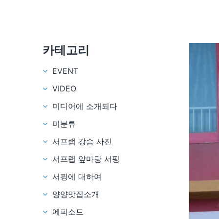
카테고리
EVENT
VIDEO
미디어에 소개되다
미분류
서프랩 강습 사진
서프랩 앞마당 서핑
서핑에 대하여
양양맛집소개
에피소드