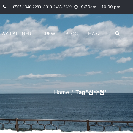
9
:30am - 10:00 pm
0507-1346-2289 / 010-2435-2289
TAY PARTNER
CREW
BLOG
F.A.Q.
Home
/
Tag "신수현"