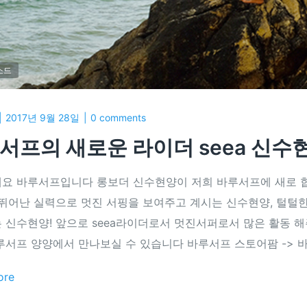
소드
2017년 9월 28일
0 comments
서프의 새로운 라이더 seea 신수
요 바루서프입니다 롱보더 신수현양이 저희 바루서프에 새로 합류
 뛰어난 실력으로 멋진 서핑을 보여주고 계시는 신수현양, 털털
 신수현양! 앞으로 seea라이더로서 멋진서퍼로서 많은 활동 해주
루서프 양양에서 만나보실 수 있습니다 바루서프 스토어팜 -> 
ore