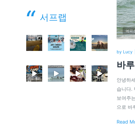
서프랩
에피
by
Lucy
바루
안녕하세
습니다.
보여주는
으로 바
Read M