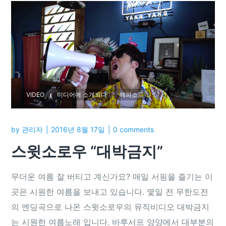
VIDEO
미디어에 소개되다
에피소드
by
관리자
2016년 8월 17일
0 comments
스윗소로우 “대박금지”
무더운 여름 잘 버티고 계신가요? 매일 서핑을 즐기는 이
곳은 시원한 여름을 보내고 있습니다. 몇일 전 무한도전
의 엔딩곡으로 나온 스윗소로우의 뮤직비디오 대박금지
는 시원한 여름노래 입니다. 바루서프 양양에서 대부분의