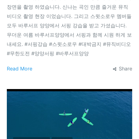
장면을 촬영 하였습니다. 신나는 곡인 만큼 즐거운 뮤직
비디오 촬영 현장 이었습니다. 그리고 스윗소로우 멤버들
모두 바루서프 양양에서 서핑 강습을 받고 가셨습니다.
무더운 여름 바루서프양양에서 서핑과 함께 시원 하게 보
내세요. ‪#‎서핑강습‬ ‪#‎스윗소로우‬ ‪#‎대박금지‬ ‪#‎뮤직비디오‬
‪#‎무한도전‬ ‪#‎양양서핑‬ ‪#‎바루서프양양‬
Read More
Share