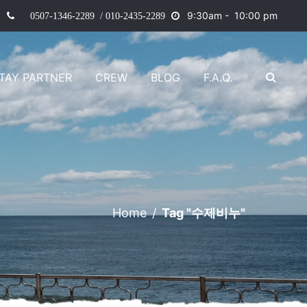
9
:30am - 10:00 pm
0507-1346-2289 / 010-2435-2289
TAY PARTNER
CREW
BLOG
F.A.Q.
Home
/
Tag "수제비누"