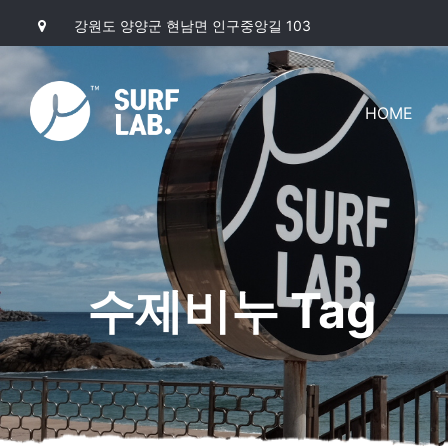
강원도 양양군 현남면 인구중앙길 103
HOME
수제비누 Tag