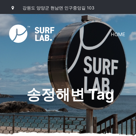
강원도 양양군 현남면 인구중앙길 103
HOME
송정해변 Tag