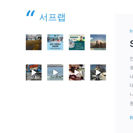
서프랩
b
R