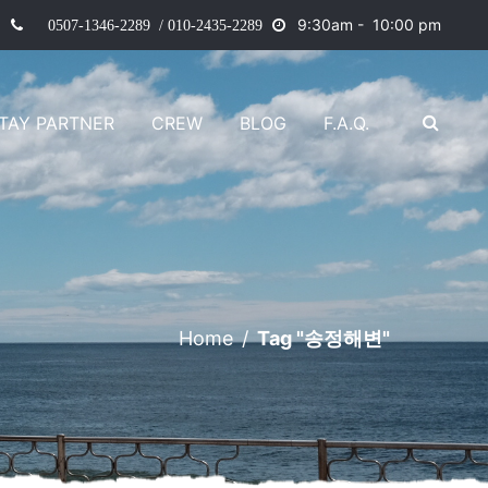
9
:30am - 10:00 pm
0507-1346-2289 / 010-2435-2289
TAY PARTNER
CREW
BLOG
F.A.Q.
Home
/
Tag "송정해변"