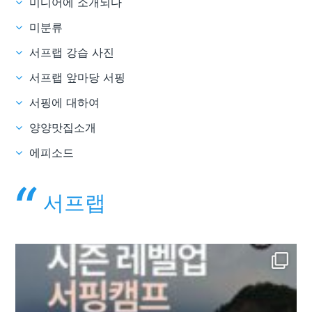
미디어에 소개되다
미분류
서프랩 강습 사진
서프랩 앞마당 서핑
서핑에 대하여
양양맛집소개
에피소드
서프랩