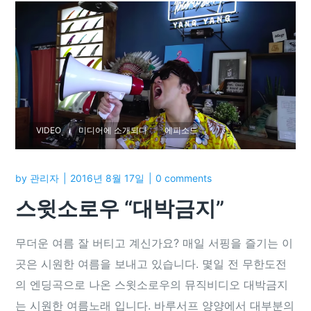
VIDEO
미디어에 소개되다
에피소드
by
관리자
2016년 8월 17일
0 comments
스윗소로우 “대박금지”
무더운 여름 잘 버티고 계신가요? 매일 서핑을 즐기는 이
곳은 시원한 여름을 보내고 있습니다. 몇일 전 무한도전
의 엔딩곡으로 나온 스윗소로우의 뮤직비디오 대박금지
는 시원한 여름노래 입니다. 바루서프 양양에서 대부분의